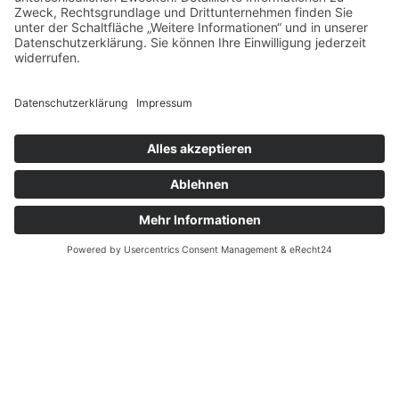
Wie der Name es schon andeutet: Wir bei
WATCHTOWER haben den Anspruch, aus der
spannenden Welt der Uhren immer eine große Auswahl
besonderer Modelle im Angebot zu haben. Besonders
in Bezug auf Qualität, Optik, Funktion und Preis.
Natürlich haben wir zahlreiche "Klassiker" im
Programm. Aber auch Liebhaber moderner und bunter
Uhren finden bei uns aber ebenfalls das Richtige.